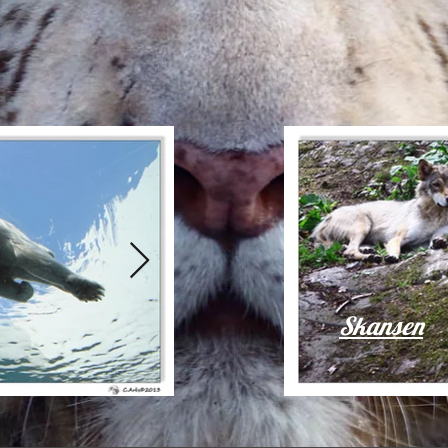
n des Abruzzes
Loup - Parc de vision des Ab
Can
Skansen
ire.
Ours Polaire.