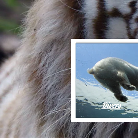
Loup - Parc de visio
Divers
Ours Pola